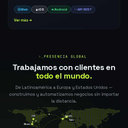
Web
iOS
Android
API REST
Ver más
>_
PRESENCIA GLOBAL
Trabajamos con clientes en
todo el mundo.
De Latinoamérica a Europa y Estados Unidos —
construimos y automatizamos negocios sin importar
la distancia.
USA
España
Suiza
México