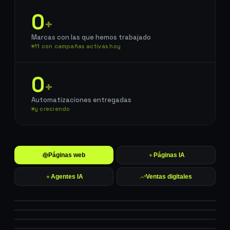
0
+
Marcas con las que hemos trabajado
11 con campañas activas hoy
0
+
Automatizaciones entregadas
y creciendo
Páginas web
Páginas IA
Agentes IA
Ventas digitales
FICDEH
SITIO WEB
La Lintapas
RESTAURANTE
ficdeh.com