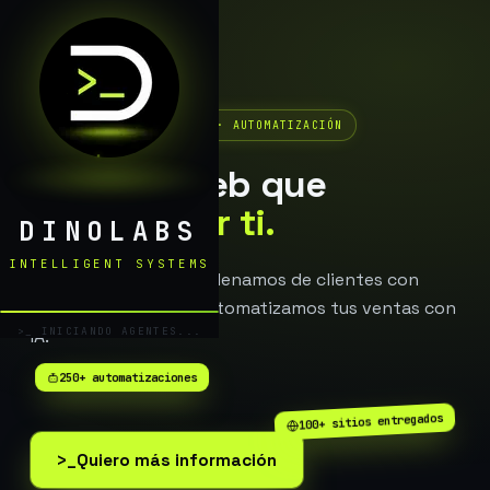
PÁGINAS WEB · VENTAS · AUTOMATIZACIÓN
Páginas web que
venden por ti.
DINOLABS
INTELLIGENT SYSTEMS
Diseñamos tu sitio, lo llenamos de clientes con
publicidad digital y automatizamos tus ventas con
>_ INICIANDO AGENTES...
IA.
250+ automatizaciones
100+ sitios entregados
>_
Quiero más información