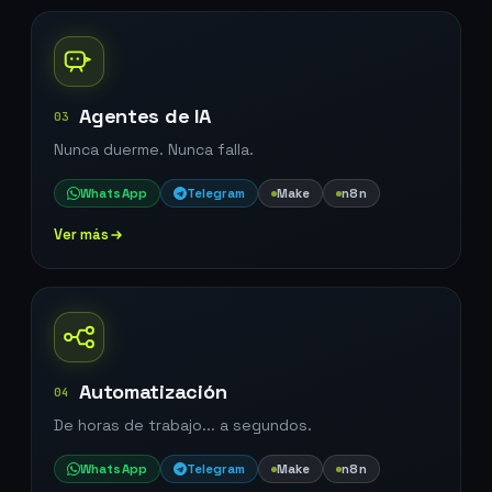
Agentes de IA
03
Nunca duerme. Nunca falla.
WhatsApp
Telegram
Make
n8n
Ver más
Automatización
04
De horas de trabajo... a segundos.
WhatsApp
Telegram
Make
n8n