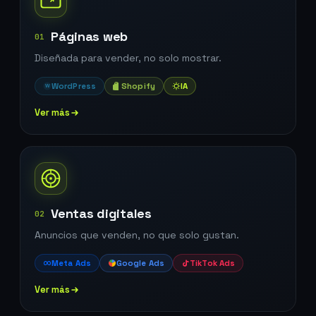
Páginas web
01
Diseñada para vender, no solo mostrar.
WordPress
Shopify
IA
W
Ver más
Ventas digitales
02
Anuncios que venden, no que solo gustan.
Meta Ads
Google Ads
TikTok Ads
Ver más