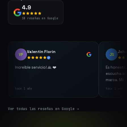
4.9
38 reseñas en Google
Valentin Florin
Joh
VF
JS
Increíble servicio! 🙏 ❤️
Es honesto, 
escucha act
marca. Mil 
hace 1 año
hace 1 año
Ver todas las reseñas en Google →