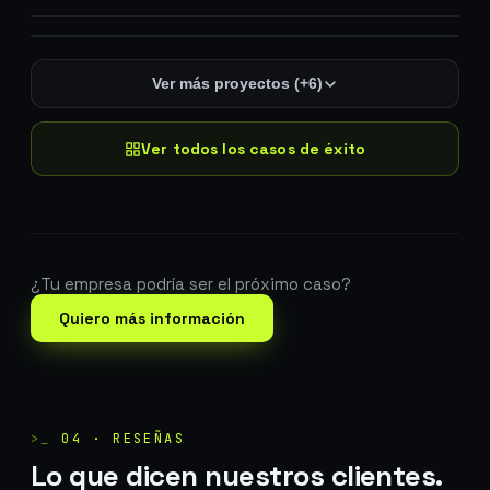
Hotel American Visa
HOSPEDAJE
lalintapas.ch
Herrajes Dudi
TIENDA VIRTUAL
hotelamericanvisa.com
Revela Marketing
MÚSICA · MARKETING
herrajesdudi.com
Café Poema
CAFÉ · RESTAURANTE
revelamarketingmusic.com
cafepoema.com
Ver más proyectos (+6)
Ver todos los casos de éxito
¿Tu empresa podría ser el próximo caso?
Quiero más información
>_
04 · RESEÑAS
Lo que dicen nuestros clientes.